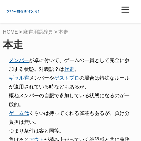
フリー麻雀を打とう!
HOME
麻雀用語辞典
本走
本走
メンバー
が卓に付いて、ゲームの一員として完全に参
加する状態。対義語？は
代走
。
ギャル雀
メンバーや
ゲストプロ
の場合は特殊なルール
が適用されている時などもあるが、
概ねメンバーの自腹で参加している状態になるのが一
般的。
ゲーム代
くらいは持ってくれる雀荘もあるが、負け分
負担は無い。
つまり条件は客と同等。
負けると
アウト
が積み上がっていく絶望感と共に義務