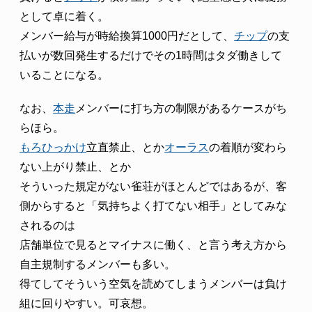
として卓に着く。
メンバー給与が時給換算1000円だとして、
チップ
の支
払いが数回発生するだけでその1時間はタダ働きして
いることになる。
なお、
本走
メンバーに打ち方の制限があるケースがち
らほら。
もろひっかけ
立直禁止、とか
オーラス
の着順が変わら
ない上がり禁止、とか
そういった規定がない雀荘がほとんどではあるが、客
側からすると「気持ちよく打てない相手」としてみな
されるのは
店舗単位で見るとマイナスに働く、と言う考え方から
自主規制するメンバーも多い。
得てしてそういう空気を読めてしまうメンバーは負け
組に回りやすい。可哀想。