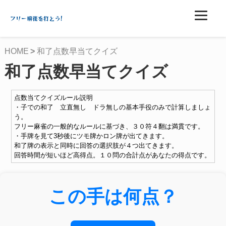
フリー麻雀を打とう!
HOME
和了点数早当てクイズ
和了点数早当てクイズ
点数当てクイズルール説明
・子での和了 立直無し ドラ無しの基本手役のみで計算しましょ
う。
フリー麻雀の一般的なルールに基づき、３０符４翻は満貫です。
・手牌を見て3秒後にツモ牌かロン牌が出てきます。
和了牌の表示と同時に回答の選択肢が４つ出てきます。
回答時間が短いほど高得点。１０問の合計点があなたの得点です。
この手は何点？