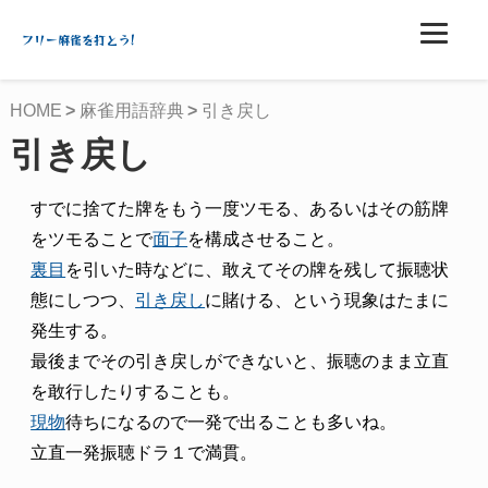
フリー麻雀を打とう!
HOME
麻雀用語辞典
引き戻し
引き戻し
すでに捨てた牌をもう一度ツモる、あるいはその筋牌
をツモることで
面子
を構成させること。
裏目
を引いた時などに、敢えてその牌を残して振聴状
態にしつつ、
引き戻し
に賭ける、という現象はたまに
発生する。
最後までその引き戻しができないと、振聴のまま立直
を敢行したりすることも。
現物
待ちになるので一発で出ることも多いね。
立直一発振聴ドラ１で満貫。