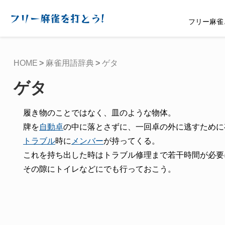
フリー麻雀を打とう!
フリー麻雀
HOME
麻雀用語辞典
ゲタ
ゲタ
履き物のことではなく、皿のような物体。
牌を
自動卓
の中に落とさずに、一回卓の外に逃すために
トラブル
時に
メンバー
が持ってくる。
これを持ち出した時はトラブル修理まで若干時間が必要
その隙にトイレなどにでも行っておこう。