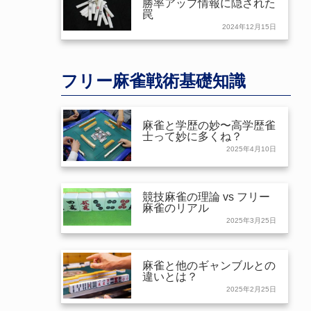
勝率アップ情報に隠された
罠
2024年12月15日
フリー麻雀戦術基礎知識
麻雀と学歴の妙〜高学歴雀
士って妙に多くね？
2025年4月10日
競技麻雀の理論 vs フリー
麻雀のリアル
2025年3月25日
麻雀と他のギャンブルとの
違いとは？
2025年2月25日