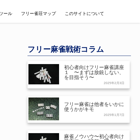
ツール
フリー雀荘マップ
このサイトについて
フリー麻雀戦術コラム
初心者向けフリー麻雀講座
１ 〜まずは放銃しない、
を目指そう〜
2025年2月3日
フリー麻雀は他者をいかに
使うかがキモ
2025年1月7日
麻雀ノウハウ〜初心者向け