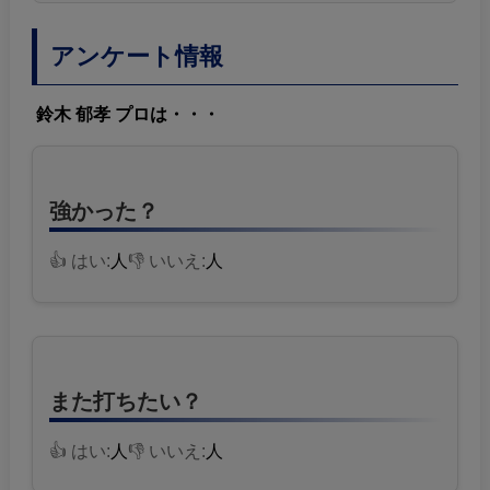
アンケート情報
鈴木 郁孝 プロは・・・
強かった？
👍 はい:
人
👎 いいえ:
人
また打ちたい？
👍 はい:
人
👎 いいえ:
人