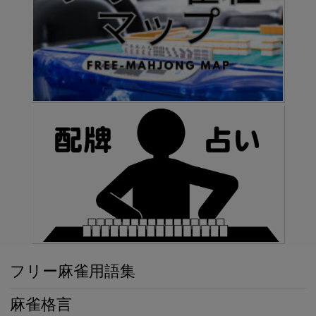
フリー麻雀用語集
麻雀格言