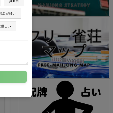
真面目
読みが鋭い
に優しい