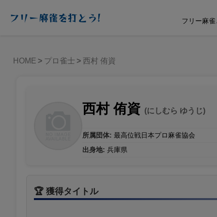
フリー麻雀を打とう!
フリー麻雀
HOME
プロ雀士
西村 侑資
西村 侑資
(にしむら ゆうじ)
所属団体:
最高位戦日本プロ麻雀協会
出身地:
兵庫県
🏆 獲得タイトル