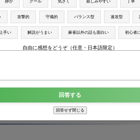
静か
クール
気さく
親しみやすい
丁寧
い
攻撃的
守備的
バランス型
速攻型
上手い
解説がうまい
麻雀以外の話も面白い
初心者
自由に感想をどうぞ（任意・日本語限定）
回答する
回答せず閉じる