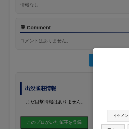
情報なし
💬 Comment
コメントはありません。
西村 侑資 プロの
出没雀荘情報
まだ目撃情報はありません。
イケメン
このプロがいた雀荘を登録