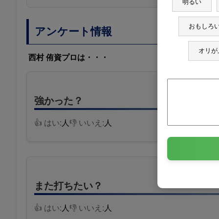
明るい
おもしろ
アンケート情報
オリが
西村 侑資プロは・・・
強かった？
👍 はい:
人
👎 いいえ:
人
また打ちたい？
👍 はい:
人
👎 いいえ:
人